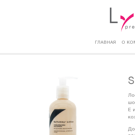
ГЛАВНАЯ
(CURRE
О КО
Ло
шо
E 
ко
До