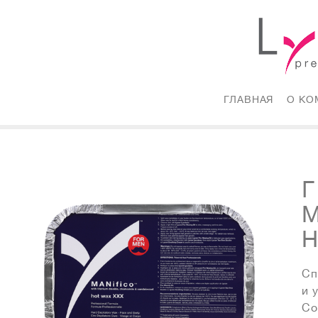
ГЛАВНАЯ
(CURRE
О КО
Сп
и 
Со