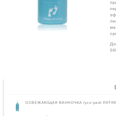
пр
пе
эф
ле
ма
ср
До
50
ОСВЕЖАЮЩАЯ ВАННОЧКА lyco'pedi REFR