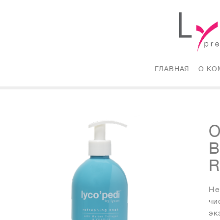
ГЛАВНАЯ
(CURRE
О КО
Не
чи
эк